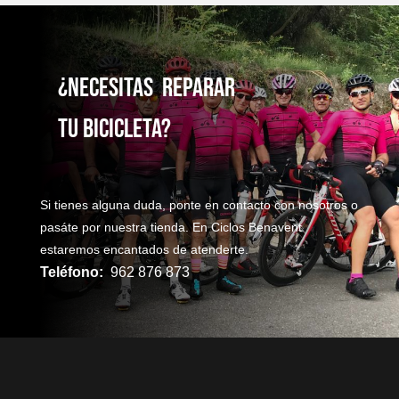
¿NecesitaS reparaR
TU bicicleta?
Si tienes alguna duda, ponte en contacto con nosotros o
pasáte por nuestra tienda. En Ciclos Benavent
estaremos encantados de atenderte.
Teléfono:
962 876 873