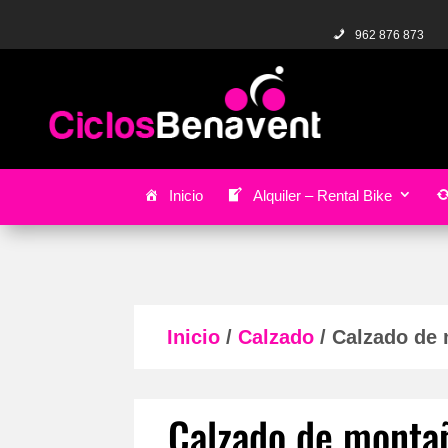
962 876 873
Inicio
Alquiler – Rental Bike
Inicio
/
Calzado
/ Calzado de
Calzado de monta