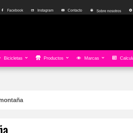
Facebook
Instagram
Contacto
Sobre nosotros
Bicicletas
Productos
Marcas
Calcula
 montaña
ña