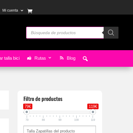
Mi cuenta
Búsqueda
de
productos
r talla bici
Rutas
Blog
Filtro de productos
79€
119€
79
89
99
109
119