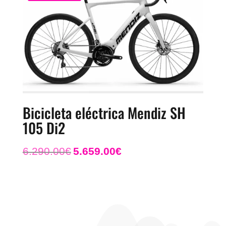
Bicicleta eléctrica Mendiz SH
105 Di2
El
El
6.290.00
€
5.659.00
€
precio
precio
original
actual
era:
es:
6.290.00€.
5.659.00€.