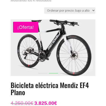
Ordenado
Mostrando los 4 resultados
por
precio:
bajo
¡Oferta!
a
alto
Bicicleta eléctrica Mendiz EF4
Plano
El
El
4.250.00
€
3.825.00
€