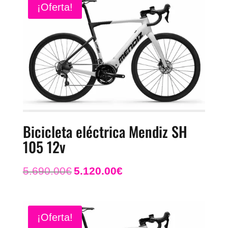
4.290.00€.
3.869.00€.
¡Oferta!
Bicicleta eléctrica Mendiz SH
105 12v
El
El
5.690.00
€
5.120.00
€
precio
precio
original
actual
era:
es:
5.690.00€.
5.120.00€.
¡Oferta!