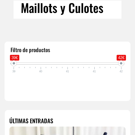
Maillots y Culotes
Filtro de productos
39€
42€
39
40
41
41
42