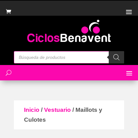
Búsqueda
de
productos
Inicio
/
Vestuario
/ Maillots y
Culotes