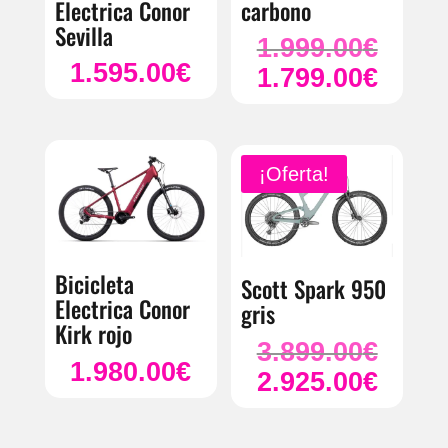
Electrica Conor
carbono
Sevilla
1.999.00
€
El
1.595.00
€
1.799.00
€
precio
El
original
precio
era:
actual
1.999.00
es:
¡Oferta!
1.799.00
Bicicleta
Scott Spark 950
Electrica Conor
gris
Kirk rojo
3.899.00
€
El
1.980.00
€
2.925.00
€
precio
El
original
precio
era:
actual