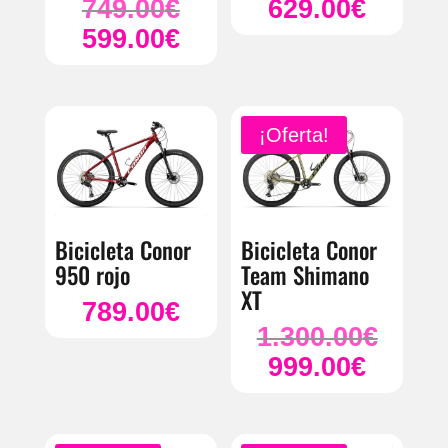
749.00
€
629.00
€
El
599.00
€
precio
El
original
precio
era:
actual
749.00€.
es:
¡Oferta!
599.00€.
Bicicleta Conor
Bicicleta Conor
950 rojo
Team Shimano
XT
789.00
€
1.300.00
€
El
999.00
€
precio
El
original
precio
era:
actual
1.300.00
es: