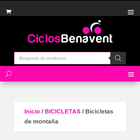
Búsqueda
de
productos
Inicio
/
BICICLETAS
/ Bicicletas
de montaña