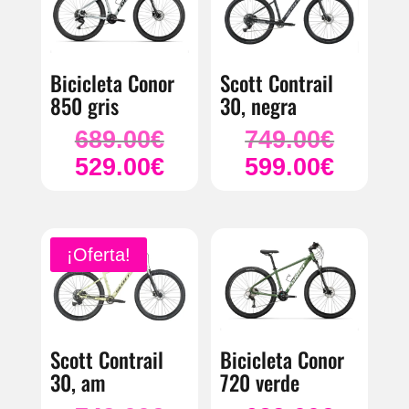
Bicicleta Conor
Scott Contrail
850 gris
30, negra
689.00
€
749.00
€
El
El
529.00
€
precio
599.00
€
precio
El
El
original
original
precio
precio
era:
era:
actual
actual
689.00€.
749.00€.
es:
es:
¡Oferta!
529.00€.
599.00€.
Scott Contrail
Bicicleta Conor
30, am
720 verde