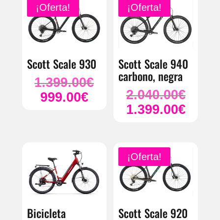
¡Oferta!
¡Oferta!
999.00€.
Scott Scale 930
Scott Scale 940
carbono, negra
1.399.00
€
El
2.040.00
€
El
999.00
€
precio
El
1.399.00
€
precio
original
El
precio
original
era:
precio
actual
era:
1.399.00€.
actual
es:
2.040.00
es:
999.00€.
¡Oferta!
1.399.00
Bicicleta
Scott Scale 920