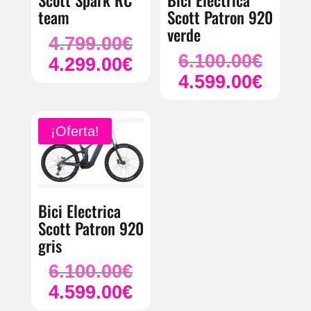
Scott Spark RC
Bici Electrica
team
Scott Patron 920
verde
4.799.00
€
El
6.100.00
€
El
4.299.00
€
precio
El
4.599.00
€
precio
original
El
precio
original
era:
precio
actual
era:
4.799.00€.
actual
es:
¡Oferta!
6.100.00
es:
4.299.00€.
4.599.00
Bici Electrica
Scott Patron 920
gris
6.100.00
€
El
4.599.00
€
precio
El
original
precio