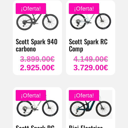
3.899.00
es:
¡Oferta!
¡Oferta!
2.925.00
Scott Spark 940
Scott Spark RC
carbono
Comp
3.899.00
€
4.149.00
€
El
El
2.925.00
€
precio
3.729.00
€
precio
El
El
original
original
precio
precio
era:
era:
actual
actual
3.899.00€.
4.149.00
es:
es:
¡Oferta!
¡Oferta!
2.925.00€.
3.729.00