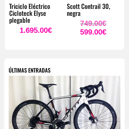
Triciclo Eléctrico
Scott Contrail 30,
Cicloteck Elyse
negra
plegable
749.00
€
El
1.695.00
€
precio
599.00
€
El
original
precio
era:
actual
749.00€.
es:
599.00€.