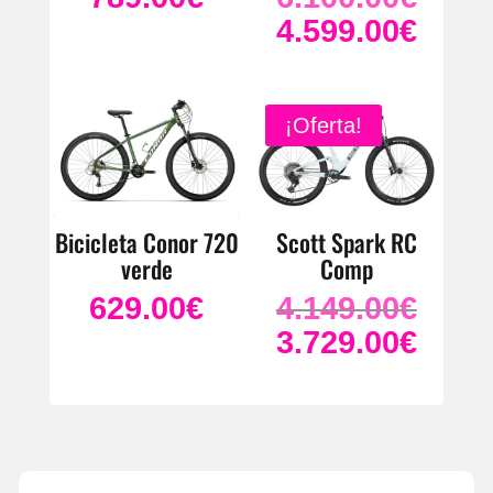
precio
4.599.00
€
El
original
precio
era:
actual
6.100.0
es:
¡Oferta!
4.599.0
Bicicleta Conor 720
Scott Spark RC
verde
Comp
629.00
€
4.149.00
€
El
precio
3.729.00
€
El
original
precio
era:
actual
4.149.0
es:
3.729.0