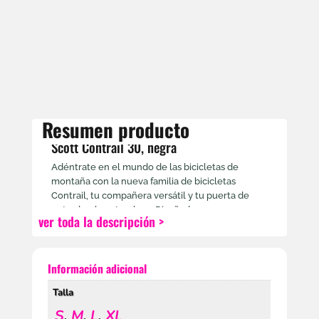
Resumen producto
Scott Contrail 30, negra
Adéntrate en el mundo de las bicicletas de
montaña con la nueva familia de bicicletas
Contrail, tu compañera versátil y tu puerta de
entrada a la naturaleza. Diseñada con una
ver toda la descripción >
geometría moderna inspirada en el trail y
componentes minuciosamente escogidos que te
ayudarán en todo momento, además de venir en
Información adicional
una estupenda selección de colores y modelos
para elegir.
Talla
Bielas
Prowheel C10Y-NW Steel.30T
Buje
S
,
M
,
L
,
XL
Formula DC-19 FQR Disc