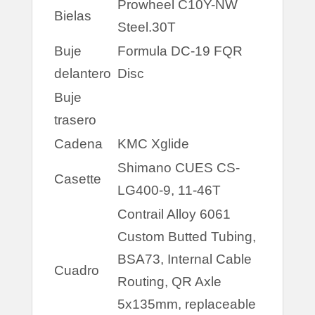
Prowheel C10Y-NW
Bielas
Steel.30T
Buje
Formula DC-19 FQR
delantero
Disc
Buje
trasero
Cadena
KMC Xglide
Shimano CUES CS-
Casette
LG400-9, 11-46T
Contrail Alloy 6061
Custom Butted Tubing,
BSA73, Internal Cable
Cuadro
Routing, QR Axle
5x135mm, replaceable