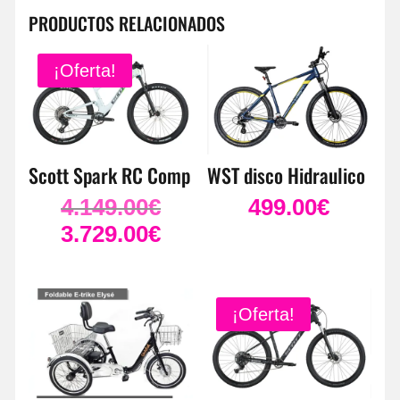
PRODUCTOS RELACIONADOS
¡Oferta!
Scott Spark RC Comp
WST disco Hidraulico
4.149.00
€
499.00
€
El
precio
3.729.00
€
El
original
precio
era:
actual
4.149.00€.
es:
¡Oferta!
3.729.00€.