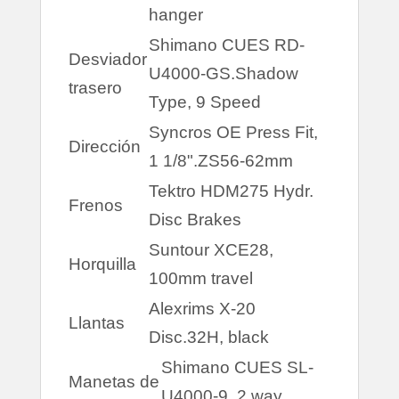
hanger
Shimano CUES RD-
Desviador
U4000-GS.Shadow
trasero
Type, 9 Speed
Syncros OE Press Fit,
Dirección
1 1/8".ZS56-62mm
Tektro HDM275 Hydr.
Frenos
Disc Brakes
Suntour XCE28,
Horquilla
100mm travel
Alexrims X-20
Llantas
Disc.32H, black
Shimano CUES SL-
Manetas de
U4000-9, 2 way