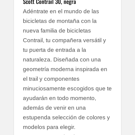
Scott Contrail 30, negra
Pedales
Feimin FP-803
Feimin FP.B908N.BB73, square
Adéntrate en el mundo de las
Pedalier
taper
bicicletas de montaña con la
Peso
14.33 (without pedals)
aproximado
nueva familia de bicicletas
HL TDS-C342-8FOV, 10°, 31.8,
Potencia
Contrail, tu compañera versátil y
Black
Radios
14 G, stainless, black
tu puerta de entrada a la
Sillín
DDK Saddle
naturaleza. Diseñada con una
HL SP C212.31.6mm, 350mm,
Tija
Black
geometría moderna inspirada en
el trail y componentes
minuciosamente escogidos que te
ayudarán en todo momento,
además de venir en una
estupenda selección de colores y
modelos para elegir.