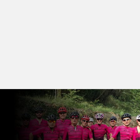
nuestro grupo en Facebook.
¡Todos los ciclistas son
bienvenidos!
CLUB CICLISTA Y SALIDAS
PROGRAMADAS CADA DOMINGO
¿NecesitaS reparaR
TU bicicleta?