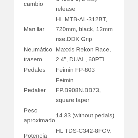
cambio
release
HL MTB-AL-312BT,
Manillar
720mm, black, 12mm
rise.DDK Grip
Neumático
Maxxis Rekon Race,
trasero
2.4", DUAL, 60PTI
Pedales
Feimin FP-803
Feimin
Pedalier
FP.B908N.BB73,
square taper
Peso
14.33 (without pedals)
aproximado
HL TDS-C342-8FOV,
Potencia