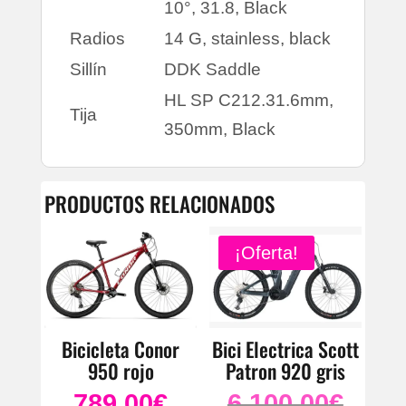
10°, 31.8, Black
Radios
14 G, stainless, black
Sillín
DDK Saddle
HL SP C212.31.6mm,
Tija
350mm, Black
PRODUCTOS RELACIONADOS
¡Oferta!
Bicicleta Conor
Bici Electrica Scott
950 rojo
Patron 920 gris
789.00
€
6.100.00
€
El