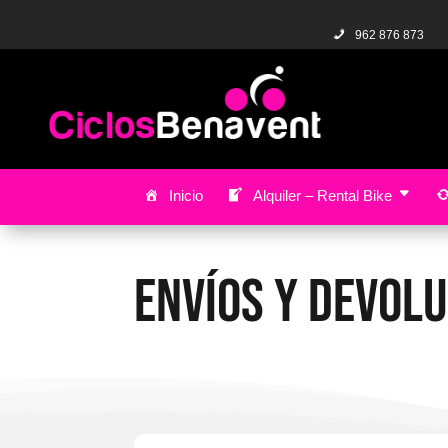
962 876 873
Inicio
Alquiler – Rental Bike
ENVÍOS Y DEVOL