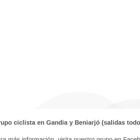
upo ciclista en Gandia y Beniarjó (salidas tod
ra más información, visita nuestro grupo en Facebo