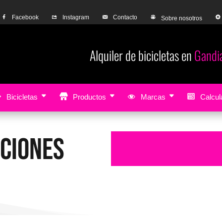
Facebook
Instagram
Contacto
Sobre nosotros
Alquiler de bicicletas en
Gandia
Bike rental
Bicicletas
Productos
Marcas
Calcula
UCIONES