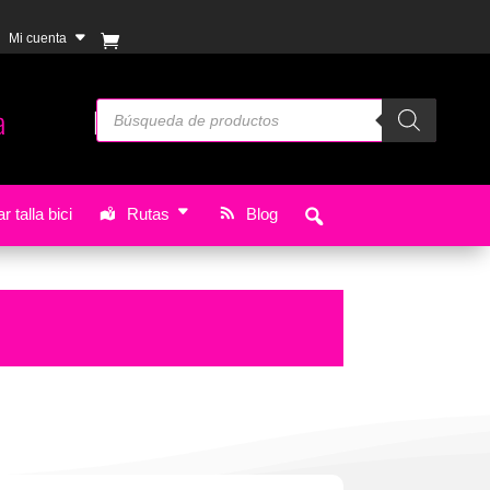
Mi cuenta
Búsqueda
 in
Gandia
Envíos
GRATIS
a partir de 49 €
de
productos
r talla bici
Rutas
Blog