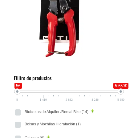
Fiiltro de productos
5€
5 659€
5
1 419
2 832
4 246
5 659
Bicicletas de Alquiler /Rental Bike
(14)
Bolsas y Mochilas Hidratación
(1)