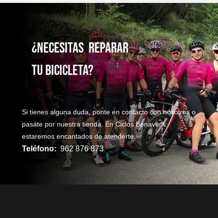
¿NecesitaS reparaR
TU bicicleta?
Si tienes alguna duda, ponte en contacto con nosotros o
pasáte por nuestra tienda. En Ciclos Benavent
estaremos encantados de atenderte.
Teléfono:
962 876 873