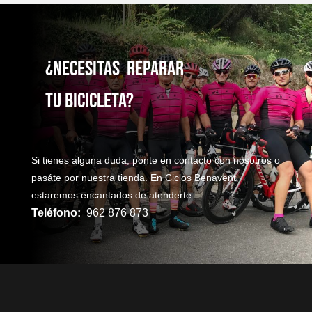
¿NecesitaS reparaR
TU bicicleta?
Si tienes alguna duda, ponte en contacto con nosotros o
pasáte por nuestra tienda. En Ciclos Benavent
estaremos encantados de atenderte.
Teléfono:
962 876 873