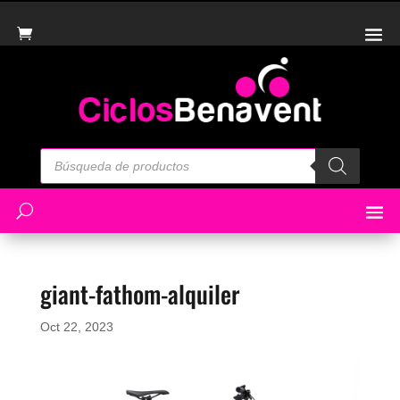
Búsqueda
de
productos
giant-fathom-alquiler
Oct 22, 2023