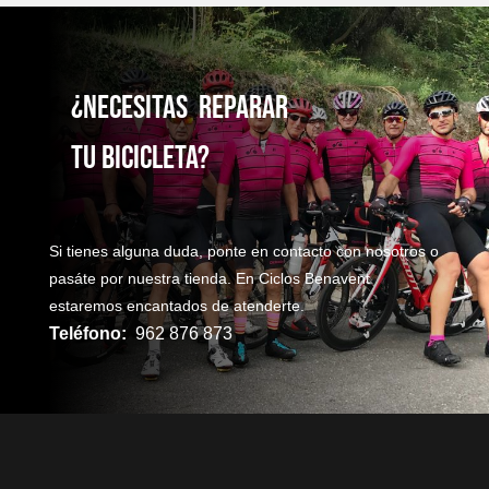
¿NecesitaS reparaR
TU bicicleta?
Si tienes alguna duda, ponte en contacto con nosotros o
pasáte por nuestra tienda. En Ciclos Benavent
estaremos encantados de atenderte.
Teléfono:
962 876 873