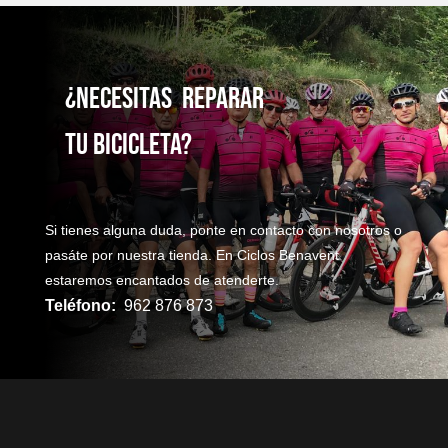
¿NecesitaS reparaR
TU bicicleta?
Si tienes alguna duda, ponte en contacto con nosotros o
pasáte por nuestra tienda. En Ciclos Benavent
estaremos encantados de atenderte.
Teléfono:
962 876 873