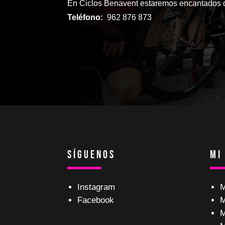
En Ciclos Benavent estaremos encantados d
Teléfono:
962 876 873
Síguenos
Mi
Instagram
M
Facebook
M
M