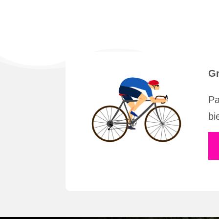
Gr
Pa
bi