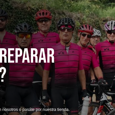
 reparaR
?
n nosotros o pasáte por nuestra tienda.