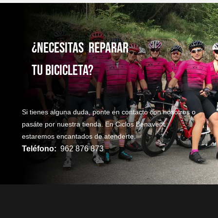
¿NecesitaS reparaR
TU bicicleta?
Si tienes alguna duda, ponte en contacto con nosotros o
pasáte por nuestra tienda. En Ciclos Benavent
estaremos encantados de atenderte.
Teléfono:
962 876 873