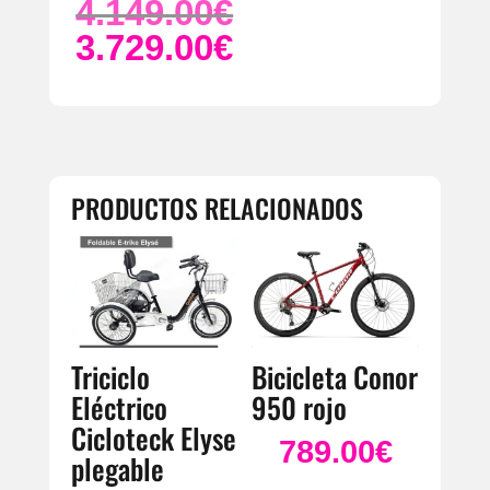
4.149.00
€
El
precio
3.729.00
€
El
original
precio
era:
actual
4.149.00€.
es:
3.729.00€.
PRODUCTOS RELACIONADOS
Triciclo
Bicicleta Conor
Eléctrico
950 rojo
Cicloteck Elyse
789.00
€
plegable