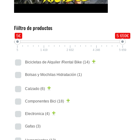
Fiiltro de productos
5€
5 659€
5
1 419
2 832
4 246
5 659
Bicicletas de Alquiler /Rental Bike
(14)
Bolsas y Mochilas Hidratación
(1)
Calzado
(6)
Componentes Bici
(18)
Electronica
(4)
Gafas
(3)