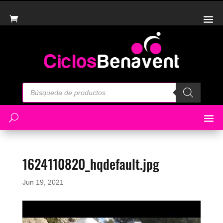
Búsqueda
de
productos
1624110820_hqdefault.jpg
Jun 19, 2021