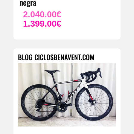
negra
2.040.00
€
El
precio
1.399.00
€
El
original
precio
era:
actual
2.040.00€.
es:
1.399.00€.