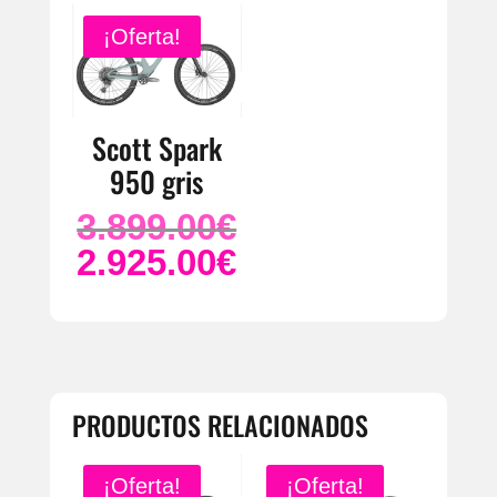
¡Oferta!
Scott Spark
950 gris
3.899.00
€
El
precio
2.925.00
€
El
original
precio
era:
actual
3.899.00€.
es:
2.925.00€.
PRODUCTOS RELACIONADOS
¡Oferta!
¡Oferta!