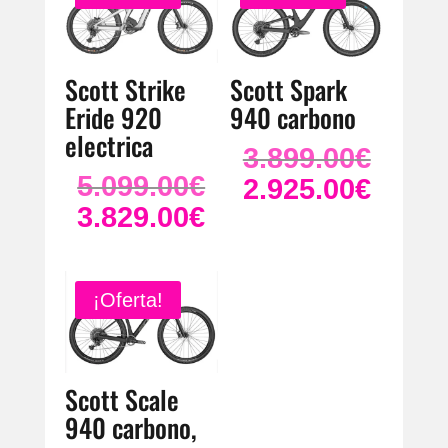
Scott Strike
Scott Spark
Eride 920
940 carbono
electrica
3.899.00
€
El
5.099.00
€
precio
2.925.00
€
El
El
original
precio
3.829.00
€
precio
El
era:
original
actual
precio
3.899.00
era:
es:
actual
5.099.00€.
2.925.00
es:
¡Oferta!
3.829.00€.
Scott Scale
940 carbono,