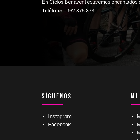
En Ciclos Benavent estaremos encantados d
Teléfono:
962 876 873
Síguenos
Mi
Instagram
M
Facebook
M
M