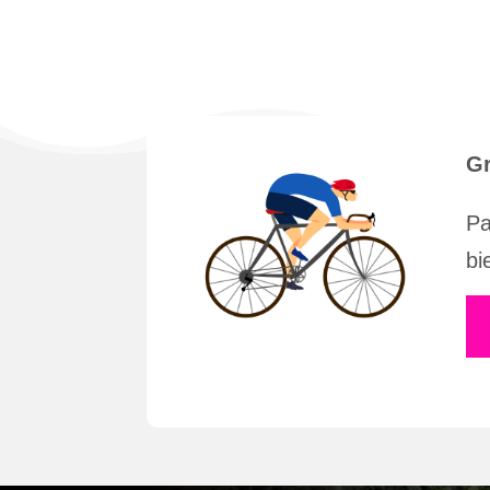
Gr
Pa
bi