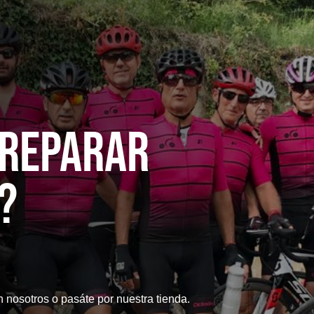
 reparaR
?
n nosotros o pasáte por nuestra tienda.