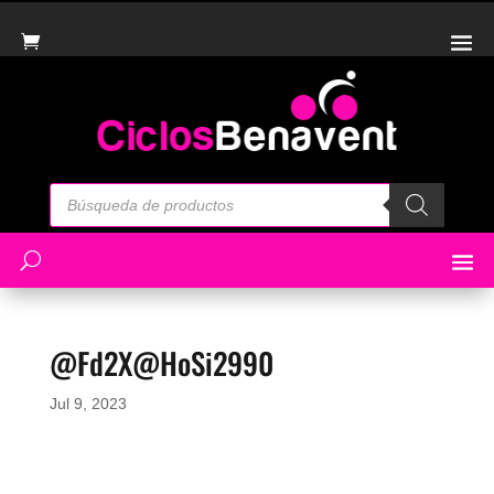
Búsqueda
de
productos
@Fd2X@HoSi2990
Jul 9, 2023