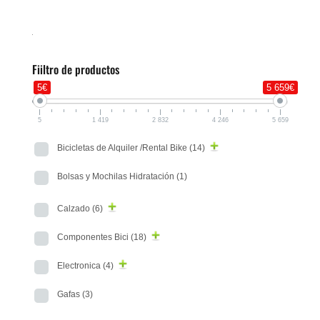
Fiiltro de productos
5€
5 659€
5
1 419
2 832
4 246
5 659
Bicicletas de Alquiler /Rental Bike
(14)
Bolsas y Mochilas Hidratación
(1)
Calzado
(6)
Componentes Bici
(18)
Electronica
(4)
Gafas
(3)