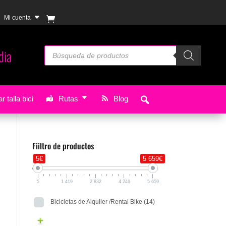
Mi cuenta
Búsqueda
 in
Gandia
Envíos
GRATIS
a partir de 49 €
de
productos
r talla bici
Rutas
Blog
Fiiltro de productos
5€
5 659€
5
1 419
2 832
4 246
5 659
Bicicletas de Alquiler /Rental Bike
(14)