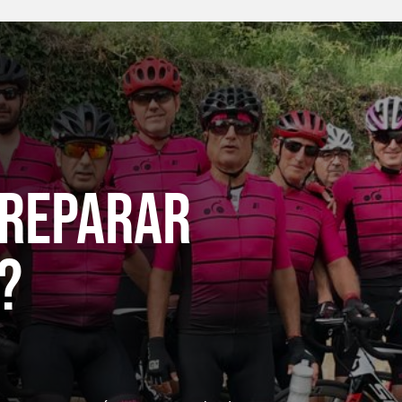
 reparaR
?