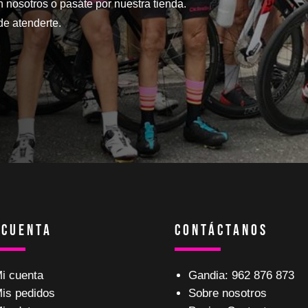
n nosotros o pasáte por nuestra tienda.
e atenderte.
 Cuenta
Contáctanos
i cuenta
Gandia: 962 876 873
is pedidos
Sobre nosotros