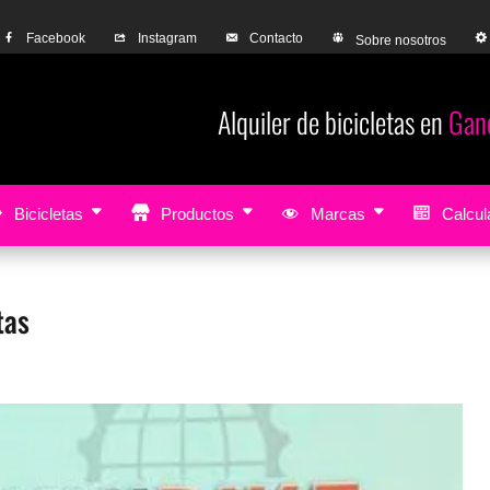
Facebook
Instagram
Contacto
Sobre nosotros
Alquiler de bicicletas en
Gandia
Bike rental
Bicicletas
Productos
Marcas
Calcula
tas