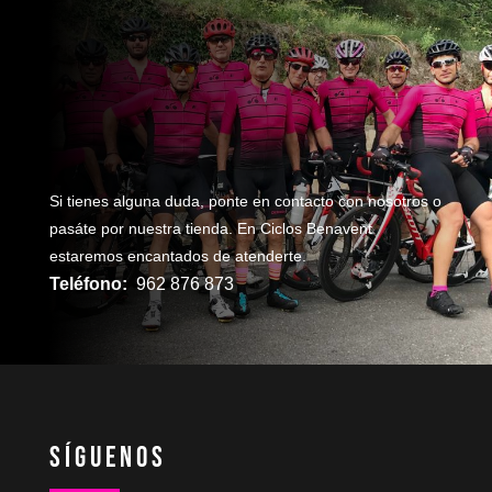
¿NecesitaS reparaR
TU bicicleta?
Si tienes alguna duda, ponte en contacto con nosotros o
pasáte por nuestra tienda. En Ciclos Benavent
estaremos encantados de atenderte.
Teléfono:
962 876 873
Síguenos