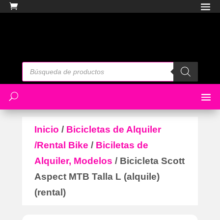
Búsqueda
de
productos
Inicio
/
Bicicletas de Alquiler
/Rental Bike
/
Biciletas de
Alquiler, Modelos
/ Bicicleta Scott
Aspect MTB Talla L (alquile)
(rental)