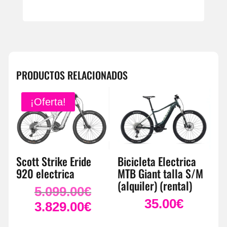
PRODUCTOS RELACIONADOS
¡Oferta!
Scott Strike Eride
Bicicleta Electrica
920 electrica
MTB Giant talla S/M
(alquiler) (rental)
5.099.00
€
El
35.00
€
precio
3.829.00
€
El
original
precio