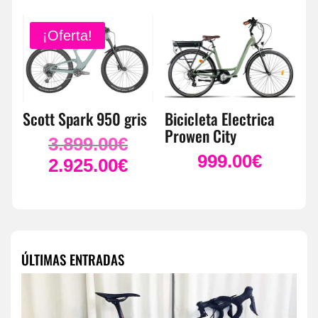
era:
actual
5.099.00€.
es:
¡Oferta!
3.829.00€.
Scott Spark 950 gris
Bicicleta Electrica
Prowen City
3.899.00
€
El
999.00
€
precio
2.925.00
€
El
original
precio
era:
actual
3.899.00€.
es:
2.925.00€.