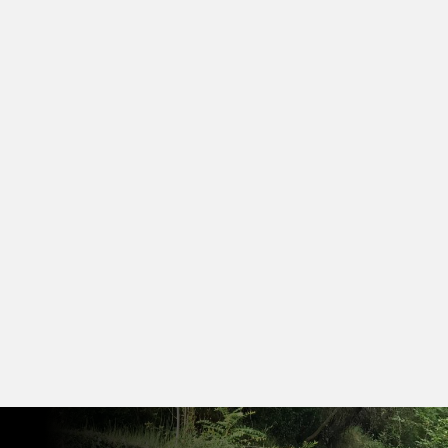
Beniarjó (salidas todos los
domingos)
Para más información, visita
nuestro grupo en Facebook.
¡Todos los ciclistas son
bienvenidos!
CLUB CICLISTA Y SALIDAS
PROGRAMADAS CADA DOMINGO