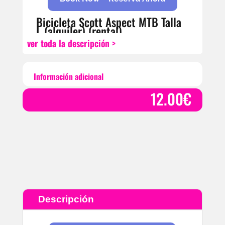
Bicicleta Scott Aspect MTB Talla
L (alquiler) (rental)
ver toda la descripción >
Casco Opcional sin coste, Pedales a elegir sin
coste,
TARIFA ALQUILER BICI ALUMINIO
Información adicional
1 DIA 15 €
12.00
€
2 DIAS 24 €
3 DIAS 36 €
4 DIAS 48 €
5 DIAS 60 €
6 DIAS 72 €
7 DIAS 84 €
8 DIAS 96 €
9 DIAS 108 €
10 DIAS 120 €
Descripción