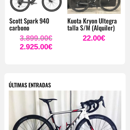
Scott Spark 940
Kuota Kryon Ultegra
carbono
talla S/M (Alquiler)
3.899.00
€
22.00
€
El
precio
2.925.00
€
El
original
precio
era:
actual
3.899.00€.
es:
2.925.00€.