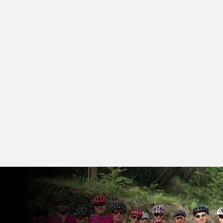
Para más información, visita
nuestro grupo en Facebook.
¡Todos los ciclistas son
bienvenidos!
CLUB CICLISTA Y SALIDAS
PROGRAMADAS CADA DOMINGO
¿NecesitaS reparaR