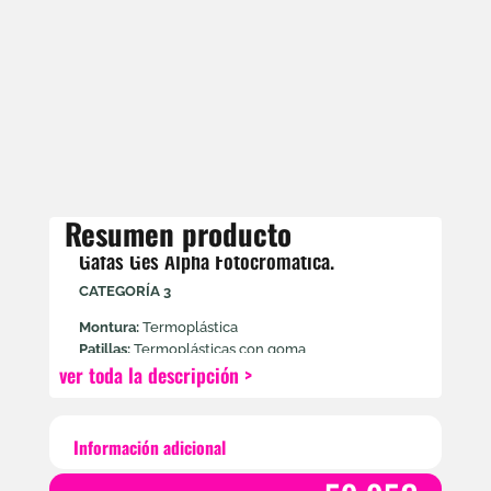
Resumen producto
Gafas Ges Alpha Fotocromatica.
CATEGORÍA 3
Montura:
Termoplástica
Patillas:
Termoplásticas con goma
ver toda la descripción >
• Logotipo grabado en lente
• Diseño vanguardista de montura envolvente
• Incluye estuche y funda
Información adicional