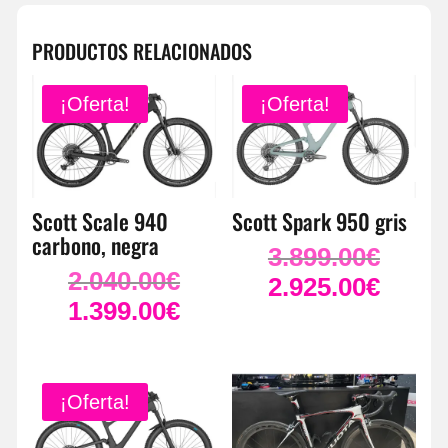
PRODUCTOS RELACIONADOS
¡Oferta!
¡Oferta!
Scott Scale 940
Scott Spark 950 gris
carbono, negra
3.899.00
€
El
2.040.00
€
El
precio
2.925.00
€
El
precio
1.399.00
€
original
El
precio
original
era:
precio
actual
era:
3.899.00
actual
es:
2.040.00€.
es:
2.925.00
¡Oferta!
1.399.00€.