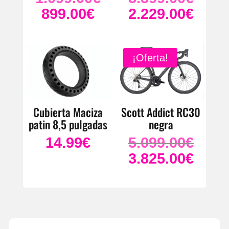
precio
precio
899.00
€
2.229.00
€
El
El
original
original
precio
precio
era:
era:
actual
actual
1.099.00€.
3.399.0
es:
es:
¡Oferta!
899.00€.
2.229.0
Cubierta Maciza
Scott Addict RC30
patin 8,5 pulgadas
negra
14.99
€
5.099.00
€
El
precio
3.825.00
€
El
original
precio
era:
actual
5.099.0
es:
3.825.0