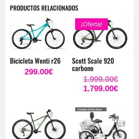
PRODUCTOS RELACIONADOS
¡Oferta!
Bicicleta Wenti r26
Scott Scale 920
carbono
299.00
€
1.999.00
€
El
precio
1.799.00
€
El
original
precio
era:
actual
1.999.00
es:
1.799.00