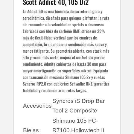
Scott Addict 40, 105 Di2
steerer
La Addict 50 es una bicicleta de carretera ligera y
Shimano 105 Di2 FD-R7150.Dual
Manetas de
aerodinámica, diseñada para quienes disfrutan la ruta
control 24 Speed Electronic Shift
cambio
System
sin renunciar a la velocidad en sprints o descensos.
Manillar
Syncros HB-R100-AL
Fabricada con fibra de carbono HMF, ofrece un 25%
Neumático
más de flexibilidad vertical que los cuadros de
Schwalbe ONE Fold, 700x34C
trasero
competición, brindando una conducción más suave y
Pedalier
Shimano BB-RS500-PB
menos fatigante. Su geometría abierta, con stack más
Peso
alto y reach más corto, mejora el confort sin perder
8.9
aproximado
rendimiento. Admite cubiertas de hasta 38 mm para
Potencia
Syncros ST-R300-AL
mayor amortiguación en superficies mixtas. Equipada
Syncros RP2.0 Disc.28 Front, 28
con transmisión mecánica Shimano 105 2x y ruedas
Ruedas Bici
Rear.Syncros Axle
Syncros RP2.0 con cubiertas Schwalbe ONE, garantiza
Sillín
Syncros Tofino V 2.0 Cut Out
fiabilidad y rendimiento en rutas largas.
Tija
Syncros SP-R101-CF
Syncros iS Drop Bar
Accesorios
Tool 2 Composite
Shimano 105 FC-
Bielas
R7100.Hollowtech II