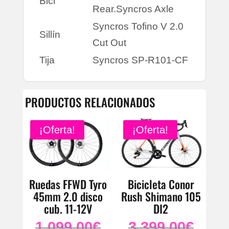
Bici
Rear.Syncros Axle
Syncros Tofino V 2.0
Sillín
Cut Out
Tija
Syncros SP-R101-CF
PRODUCTOS RELACIONADOS
¡Oferta!
¡Oferta!
Ruedas FFWD Tyro
Bicicleta Conor
45mm 2.0 disco
Rush Shimano 105
cub. 11-12V
DI2
1.099.00
€
3.399.00
€
El
El