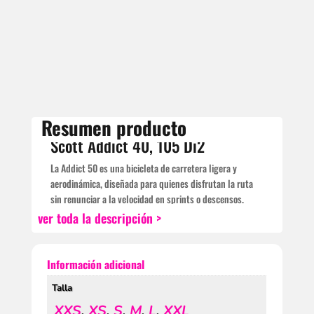
Resumen producto
Scott Addict 40, 105 Di2
La Addict 50 es una bicicleta de carretera ligera y
aerodinámica, diseñada para quienes disfrutan la ruta
sin renunciar a la velocidad en sprints o descensos.
Fabricada con fibra de carbono HMF, ofrece un 25% más
ver toda la descripción >
de flexibilidad vertical que los cuadros de competición,
brindando una conducción más suave y menos fatigante.
Su geometría abierta, con stack más alto y reach más
Información adicional
corto, mejora el confort sin perder rendimiento. Admite
Talla
cubiertas de hasta 38 mm para mayor amortiguación en
superficies mixtas. Equipada con transmisión mecánica
XXS
,
XS
,
S
,
M
,
L
,
XXL