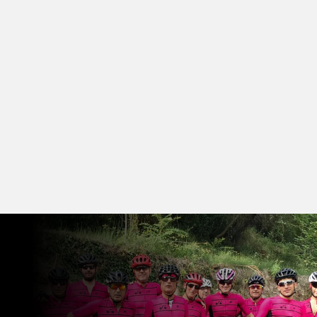
nuestro grupo en Facebook.
¡Todos los ciclistas son
bienvenidos!
CLUB CICLISTA Y SALIDAS
PROGRAMADAS CADA DOMINGO
¿NecesitaS reparaR
TU bicicleta?