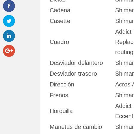
Cadena
Shima
Casette
Shima
Addict
Cuadro
Replac
routing
Desviador delantero
Shima
Desviador trasero
Shima
Dirección
Acros 
Frenos
Shiman
Addict
Horquilla
Eccent
Manetas de cambio
Shima