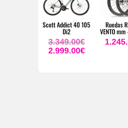
Scott Addict 40 105
Ruedas R
Di2
VENTO mm 
3.349.00
€
1.245
El
precio
2.999.00
€
El
original
precio
era:
actual
3.349.00€.
es:
2.999.00€.