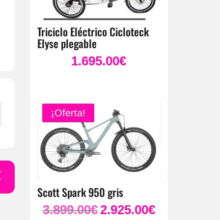
Triciclo Eléctrico Cicloteck
Elyse plegable
1.695.00
€
¡Oferta!
€
El
precio
Scott Spark 950 gris
actual
3.899.00
€
2.925.00
€
es:
El
El