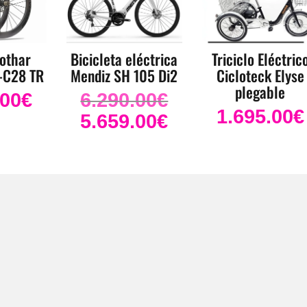
othar
Bicicleta eléctrica
Triciclo Eléctric
-C28 TR
Mendiz SH 105 Di2
Cicloteck Elyse
plegable
.00
€
6.290.00
€
El
1.695.00
€
precio
5.659.00
€
El
original
precio
era:
actual
6.290.00€.
es:
5.659.00€.