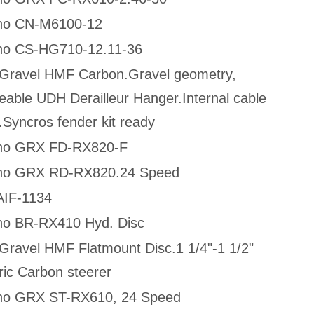
no CN-M6100-12
no CS-HG710-12.11-36
 Gravel HMF Carbon.Gravel geometry,
eable UDH Derailleur Hanger.Internal cable
.Syncros fender kit ready
no GRX FD-RX820-F
no GRX RD-RX820.24 Speed
AIF-1134
o BR-RX410 Hyd. Disc
 Gravel HMF Flatmount Disc.1 1/4"-1 1/2"
ric Carbon steerer
no GRX ST-RX610, 24 Speed