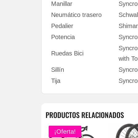
Manillar
Syncro
Neumático trasero
Schwa
Pedalier
Shima
Potencia
Syncro
Syncro
Ruedas Bici
with To
Sillín
Syncro
Tija
Syncr
PRODUCTOS RELACIONADOS
¡Oferta!