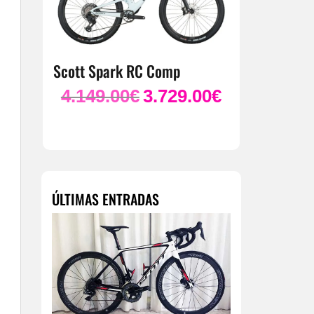
Scott Spark RC Comp
4.149.00
€
3.729.00
€
El
El
precio
precio
original
actual
era:
es:
4.149.00€.
3.729.00€.