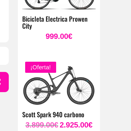
Bicicleta Electrica Prowen
City
999.00
€
¡Oferta!
€
Scott Spark 940 carbono
3.899.00
€
2.925.00
€
El
El