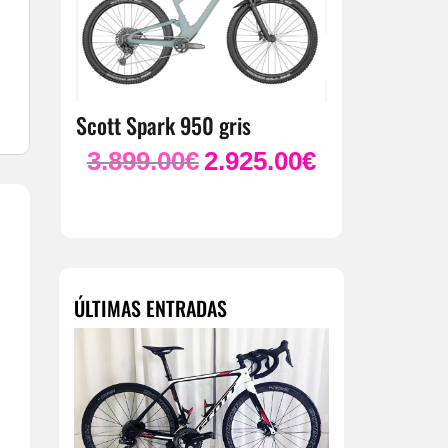
Scott Spark 950 gris
3.899.00
€
2.925.00
€
El
El
precio
precio
original
actual
era:
es:
3.899.00€.
2.925.00€.