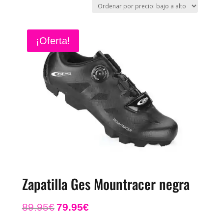
por
precio:
bajo
¡Oferta!
a
alto
Zapatilla Ges Mountracer negra
El
El
89.95
€
79.95
€
precio
precio