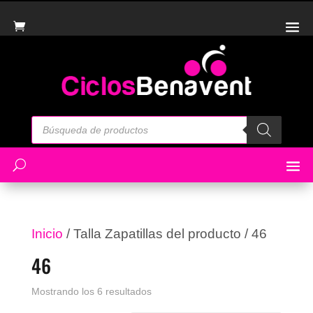
Búsqueda
de
productos
Inicio
/ Talla Zapatillas del producto / 46
46
Ordenado
Mostrando los 6 resultados