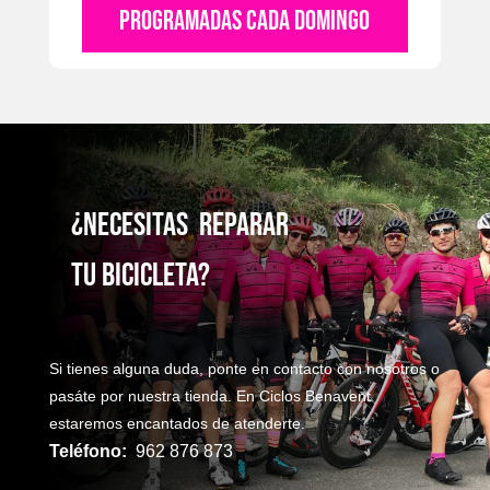
PROGRAMADAS CADA DOMINGO
¿NecesitaS reparaR
TU bicicleta?
Si tienes alguna duda, ponte en contacto con nosotros o
pasáte por nuestra tienda. En Ciclos Benavent
estaremos encantados de atenderte.
Teléfono:
962 876 873