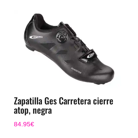
original
actual
era:
es:
89.95€.
79.95€.
Zapatilla Ges Carretera cierre
atop, negra
84.95
€