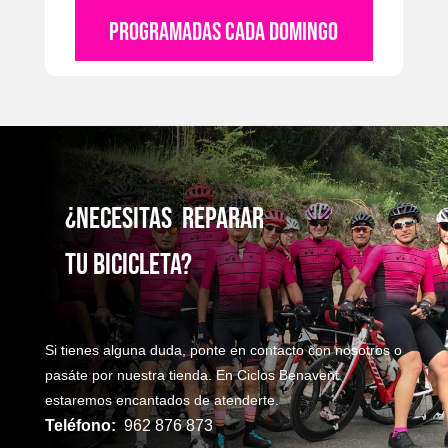
PROGRAMADAS CADA DOMINGO
¿NecesitaS reparaR
TU bicicleta?
Si tienes alguna duda, ponte en contacto con nosotros o
pasáte por nuestra tienda. En Ciclos Benavent
estaremos encantados de atenderte.
Teléfono:
962 876 873