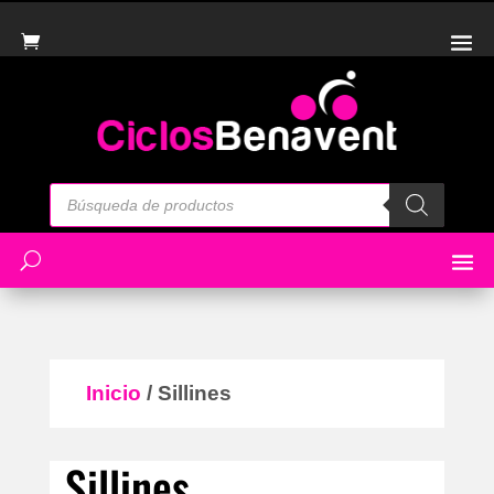
Búsqueda
de
productos
Inicio
/ Sillines
Sillines