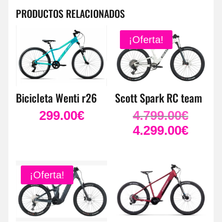
PRODUCTOS RELACIONADOS
¡Oferta!
Bicicleta Wenti r26
Scott Spark RC team
299.00
€
4.799.00
€
El
precio
4.299.00
€
El
original
precio
era:
actual
4.799.00
es:
¡Oferta!
4.299.00