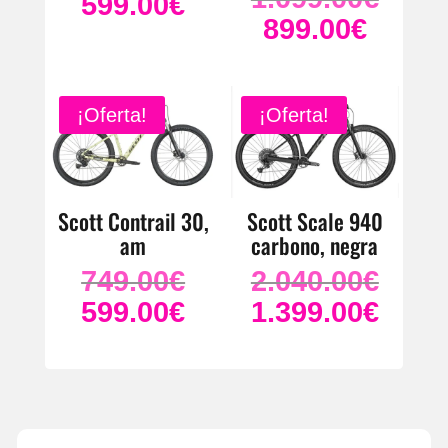
599.00
€
El
precio
899.00
€
original
El
precio
original
era:
precio
actual
era:
749.00€.
actual
es:
1.099.0
es:
599.00€.
¡Oferta!
¡Oferta!
899.00€.
Scott Contrail 30,
Scott Scale 940
am
carbono, negra
749.00
€
2.040.00
€
El
El
precio
precio
599.00
€
1.399.00
€
El
El
original
original
precio
precio
era:
era:
actual
actual
749.00€.
2.040.0
es:
es:
599.00€.
1.399.0