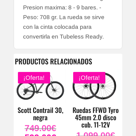
Presion maxima: 8 - 9 bares. -
Peso: 708 gr. La rueda se sirve
con la cinta colocada para
convertirla en Tubeless Ready.
PRODUCTOS RELACIONADOS
¡Oferta!
¡Oferta!
Scott Contrail 30,
Ruedas FFWD Tyro
negra
45mm 2.0 disco
cub. 11-12V
749.00
€
El
1.099.00
€
El
precio