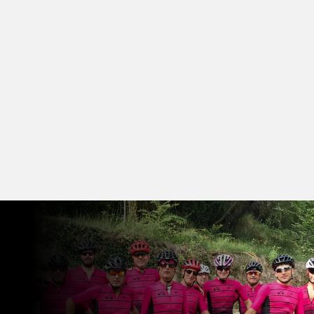
nuestro grupo en Facebook.
¡Todos los ciclistas son
bienvenidos!
CLUB CICLISTA Y SALIDAS
PROGRAMADAS CADA DOMINGO
¿NecesitaS reparaR
TU bicicleta?