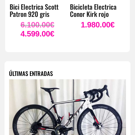
Bici Electrica Scott
Bicicleta Electrica
Patron 920 gris
Conor Kirk rojo
6.100.00
€
1.980.00
€
El
precio
4.599.00
€
El
original
precio
era:
actual
6.100.00€.
es:
4.599.00€.